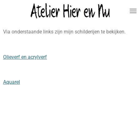
Ga
direct
naar
de
Via onderstaande links zijn mijn schilderijen te bekijken.
hoofdinhoud
Olieverf en acrylverf
Aquarel